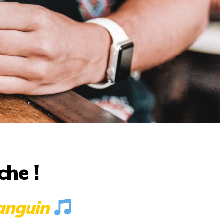
che !
Fanguin