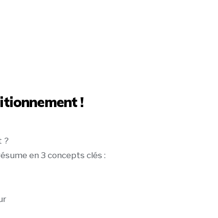
itionnement !
t ?
 résume en 3 concepts clés :
ur