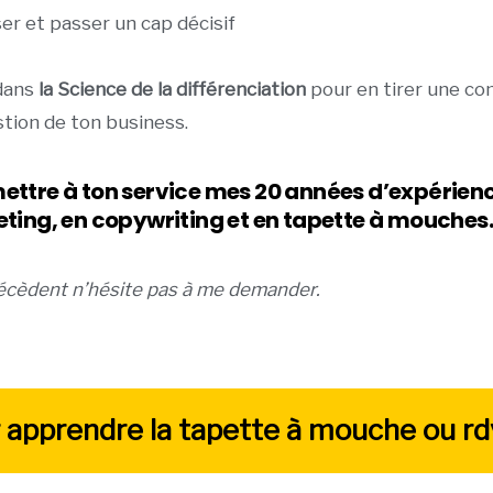
er et passer un cap décisif
 dans
la Science de la différenciation
pour en tirer une c
stion de ton business.
ssi mettre à ton service mes 20 années d’expéri
eting, en copywriting et en tapette à mouches
précèdent n’hésite pas à me demander.
ur apprendre la tapette à mouche ou r