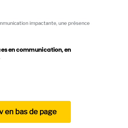
ommunication impactante, une présence
ences en communication, en
.
dv en bas de page