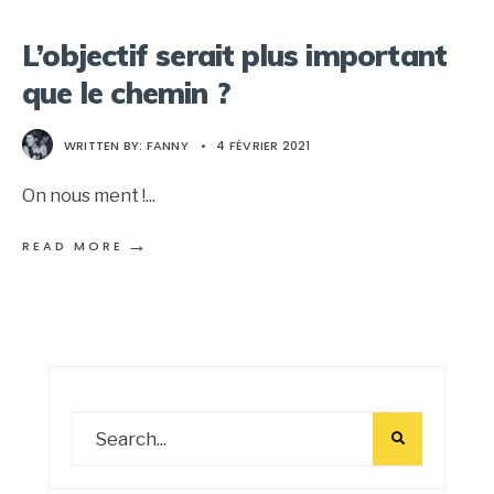
L’objectif serait plus important
que le chemin ?
WRITTEN BY:
FANNY
•
4 FÉVRIER 2021
On nous ment !
...
→
READ MORE