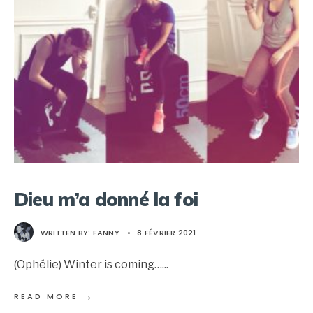
Dieu m’a donné la foi
WRITTEN BY:
FANNY
•
8 FÉVRIER 2021
(Ophélie) Winter is coming…
...
→
READ MORE