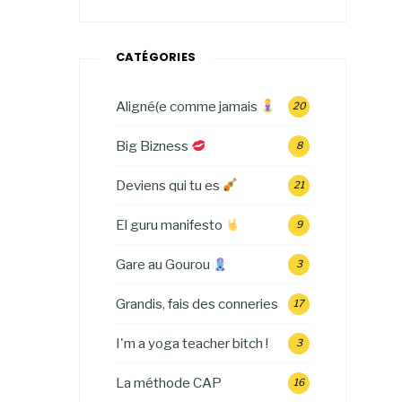
CATÉGORIES
Aligné(e comme jamais
20
Big Bizness
8
Deviens qui tu es
21
El guru manifesto
9
Gare au Gourou
3
Grandis, fais des conneries
17
I'm a yoga teacher bitch !
3
La méthode CAP
16