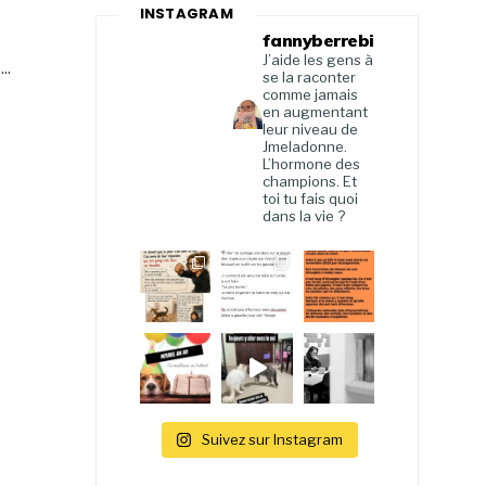
INSTAGRAM
fannyberrebi
J’aide les gens à
...
se la raconter
comme jamais
en augmentant
leur niveau de
Jmeladonne.
L’hormone des
champions. Et
toi tu fais quoi
dans la vie ?
Suivez sur Instagram