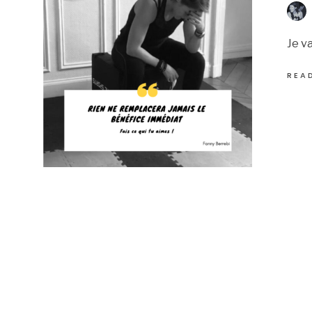
Je v
REA