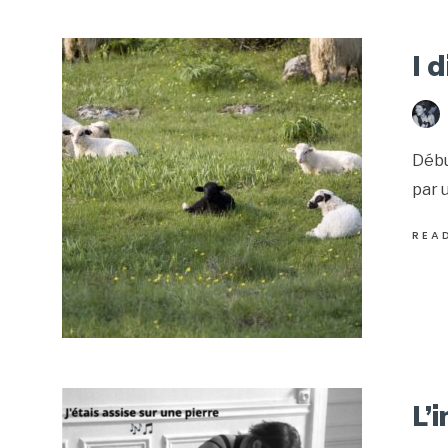
I 
Débu
par 
REA
L’