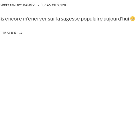
WRITTEN BY:
FANNY
•
17 AVRIL 2020
ais encore m'énerver sur la sagesse populaire aujourd'hui
→
D MORE