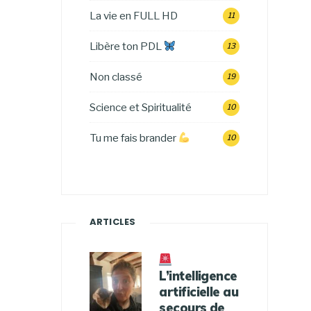
La vie en FULL HD
11
Libère ton PDL
13
Non classé
19
Science et Spiritualité
10
Tu me fais brander
10
ARTICLES
L’intelligence
artificielle au
secours de