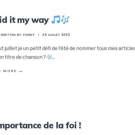
did it my way
WRITTEN BY:
FANNY
•
29 JUILLET 2020
t juillet je un petit défi de l'été de nommer tous mes article
un titre de chanson ?
...
→
D MORE
importance de la foi !