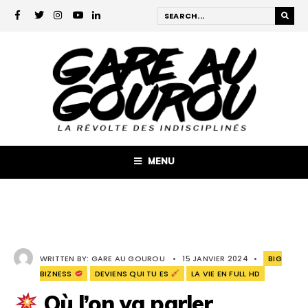
MENU
WRITTEN BY:
GARE AU GOUROU
•
15 JANVIER 2024
•
BIG
BIZNESS
DEVIENS QUI TU ES
LA VIE EN FULL HD
Où l’on va parler