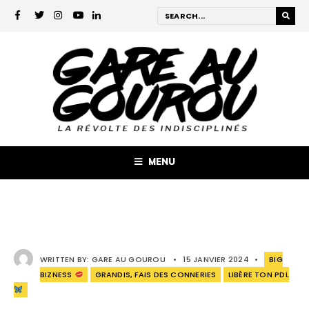
MENU
WRITTEN BY:
GARE AU GOUROU
•
15 JANVIER 2024
•
BIG
BIZNESS
GRANDIS, FAIS DES CONNERIES
LIBÈRE TON PDL