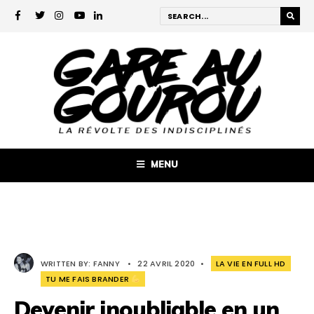
MENU
WRITTEN BY:
FANNY
•
22 AVRIL 2020
•
LA VIE EN FULL HD
TU ME FAIS BRANDER
Devenir inoubliable en un