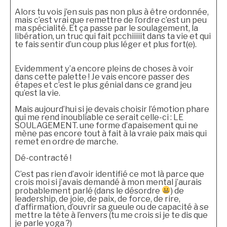
Alors tu vois j’en suis pas non plus à être ordonnée,
mais c’est vrai que remettre de l’ordre c’est un peu
ma spécialité. Et ça passe par le soulagement, la
libération, un truc qui fait pcchiiiiit dans ta vie et qui
te fais sentir d’un coup plus léger et plus fort(e).
Evidemment y’a encore pleins de choses à voir
dans cette palette ! Je vais encore passer des
étapes et c’est le plus génial dans ce grand jeu
qu’est la vie.
Mais aujourd’hui si je devais choisir l’émotion phare
qui me rend inoubliable ce serait celle-ci : LE
SOULAGEMENT. une forme d’apaisement qui ne
mène pas encore tout à fait à la vraie paix mais qui
remet en ordre de marche.
Dé-contracté !
C’est pas rien d’avoir identifié ce mot là parce que
crois moi si j’avais demandé à mon mental j’aurais
probablement parlé (dans le désordre
) de
leadership, de joie, de paix, de force, de rire,
d’affirmation, d’ouvrir sa gueule ou de capacité à se
mettre la tête à l’envers (tu me crois si je te dis que
je parle yoga ?)