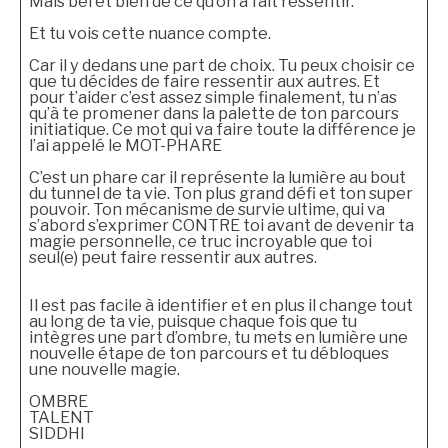
Mais bel et bien de ce qu’on a fait ressentir.
Et tu vois cette nuance compte.
Car il y dedans une part de choix. Tu peux choisir ce
que tu décides de faire ressentir aux autres. Et
pour t’aider c’est assez simple finalement, tu n’as
qu’à te promener dans la palette de ton parcours
initiatique. Ce mot qui va faire toute la différence je
l’ai appelé le MOT-PHARE
C’est un phare car il représente la lumière au bout
du tunnel de ta vie. Ton plus grand défi et ton super
pouvoir. Ton mécanisme de survie ultime, qui va
s’abord s’exprimer CONTRE toi avant de devenir ta
magie personnelle, ce truc incroyable que toi
seul(e) peut faire ressentir aux autres.
Il est pas facile à identifier et en plus il change tout
au long de ta vie, puisque chaque fois que tu
intègres une part d’ombre, tu mets en lumière une
nouvelle étape de ton parcours et tu débloques
une nouvelle magie.
OMBRE
TALENT
SIDDHI