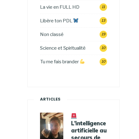
La vie en FULL HD
11
Libère ton PDL
13
Non classé
19
Science et Spiritualité
10
Tu me fais brander
10
ARTICLES
L’intelligence
artificielle au
secours de