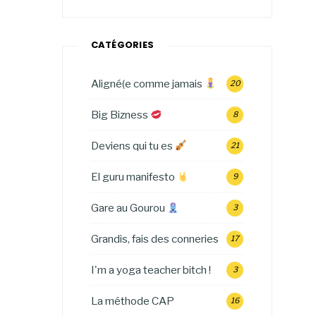
CATÉGORIES
Aligné(e comme jamais
20
Big Bizness
8
Deviens qui tu es
21
El guru manifesto
9
Gare au Gourou
3
Grandis, fais des conneries
17
I'm a yoga teacher bitch !
3
La méthode CAP
16