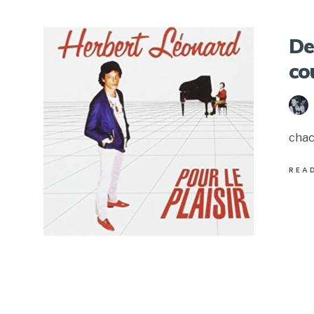
De
co
chacu
REA