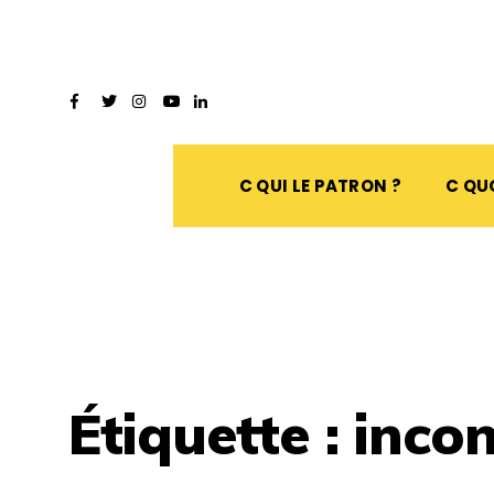
C QUI LE PATRON ?
C QUO
Étiquette :
incon