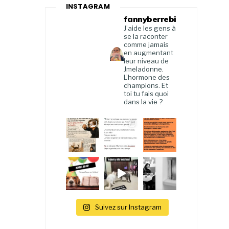
INSTAGRAM
fannyberrebi
J’aide les gens à
se la raconter
comme jamais
en augmentant
leur niveau de
Jmeladonne.
L’hormone des
champions. Et
toi tu fais quoi
dans la vie ?
Suivez sur Instagram