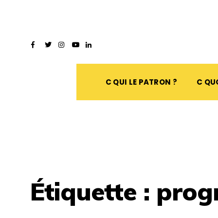
C QUI LE PATRON ?
C QUO
Étiquette :
prog