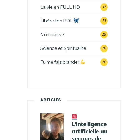
La vie en FULL HD
11
Libère ton PDL
13
Non classé
19
Science et Spiritualité
10
Tu me fais brander
10
ARTICLES
L’intelligence
artificielle au
secours de