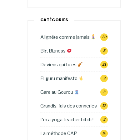
CATÉGORIES
Aligné(e comme jamais
20
Big Bizness
8
Deviens qui tu es
21
El guru manifesto
9
Gare au Gourou
3
Grandis, fais des conneries
17
I'm a yoga teacher bitch !
3
La méthode CAP
16