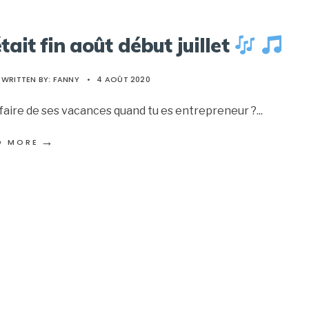
était fin août début juillet
WRITTEN BY:
FANNY
•
4 AOÛT 2020
faire de ses vacances quand tu es entrepreneur ?
...
→
D MORE