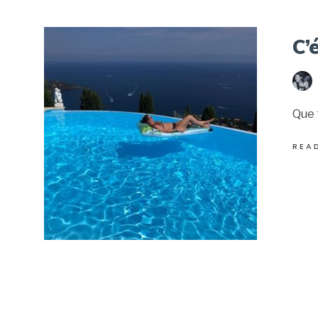
C’
Que 
REA