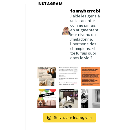
INSTAGRAM
fannyberrebi
J’aide les gens à
se la raconter
comme jamais
en augmentant
leur niveau de
Jmeladonne.
L’hormone des
champions. Et
toi tu fais quoi
dans la vie ?
Suivez sur Instagram