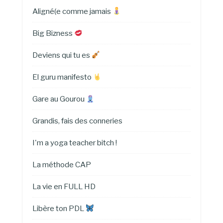
Aligné(e comme jamais
Big Bizness
Deviens qui tu es
El guru manifesto
Gare au Gourou
Grandis, fais des conneries
I'm a yoga teacher bitch !
La méthode CAP
La vie en FULL HD
Libère ton PDL