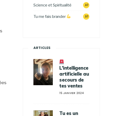
Science et Spiritualité
10
Tu me fais brander
10
os
ARTICLES
L’intelligence
artificielle au
secours de
sées
tes ventes
15 JANVIER 2024
Tu es un