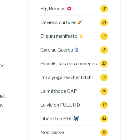
Big Bizness
8
Deviens qui tu es
21
El guru manifesto
9
Gare au Gourou
3
Grandis, fais des conneries
17
us
I'm a yoga teacher bitch !
3
La méthode CAP
16
 et
La vie en FULL HD
es
11
Libère ton PDL
13
Non classé
19