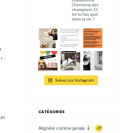
Jmeladonne.
L’hormone des
champions. Et
toi tu fais quoi
dans la vie ?
u
» .
Suivez sur Instagram
CATÉGORIES
sin
Aligné(e comme jamais
20