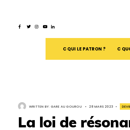
C QUI LE PATRON ?
C QUO
WRITTEN BY:
GARE AU GOUROU
•
28 MARS 2023
•
DEVI
La loi de résona