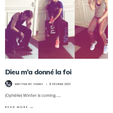
Dieu m’a donné la foi
WRITTEN BY:
FANNY
•
8 FÉVRIER 2021
(Ophélie) Winter is coming…
...
→
READ MORE