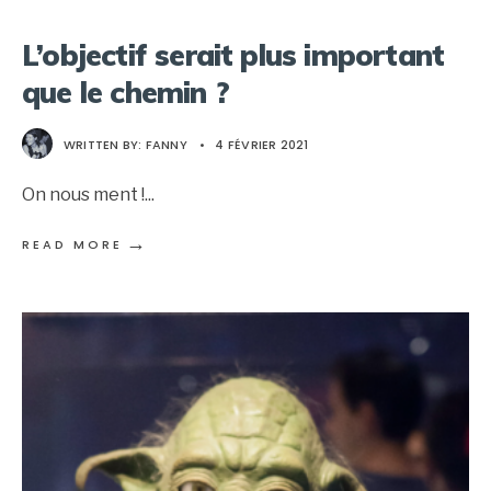
L’objectif serait plus important
que le chemin ?
WRITTEN BY:
FANNY
•
4 FÉVRIER 2021
On nous ment !
...
→
READ MORE