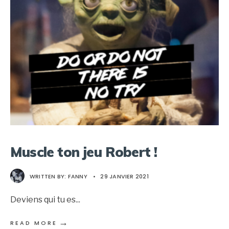
Muscle ton jeu Robert !
WRITTEN BY:
FANNY
•
29 JANVIER 2021
Deviens qui tu es
...
→
READ MORE