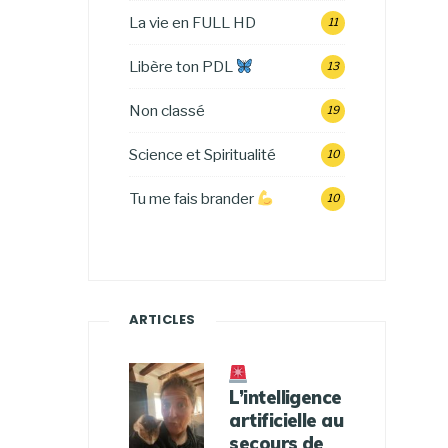
La vie en FULL HD
11
Libère ton PDL
13
Non classé
19
Science et Spiritualité
10
Tu me fais brander
10
ARTICLES
L’intelligence
artificielle au
secours de