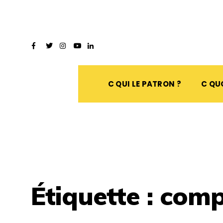
C QUI LE PATRON ?
C QUO
Étiquette :
comp