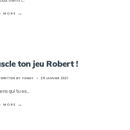
ous ment !
...
→
D MORE
scle ton jeu Robert !
WRITTEN BY:
FANNY
•
29 JANVIER 2021
ens qui tu es
...
→
D MORE