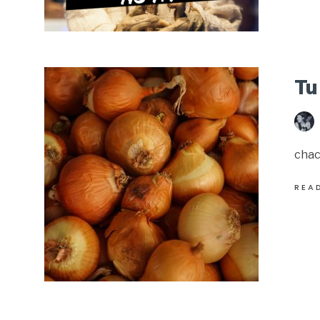
Tu
chacu
REA