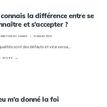
 connais la différence entre se
nnaître et s’accepter ?
WRITTEN BY:
FANNY
•
31 MARS 2021
qualités sont des défauts et vice versa.
...
→
D MORE
eu m’a donné la foi