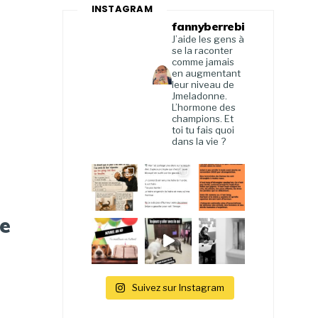
INSTAGRAM
fannyberrebi
J’aide les gens à
se la raconter
comme jamais
en augmentant
leur niveau de
Jmeladonne.
L’hormone des
champions. Et
toi tu fais quoi
dans la vie ?
le
Suivez sur Instagram