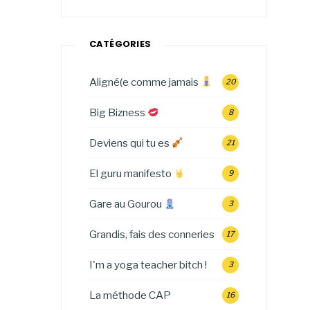
CATÉGORIES
Aligné(e comme jamais
20
Big Bizness
8
Deviens qui tu es
21
El guru manifesto
9
Gare au Gourou
3
Grandis, fais des conneries
17
I'm a yoga teacher bitch !
3
La méthode CAP
16