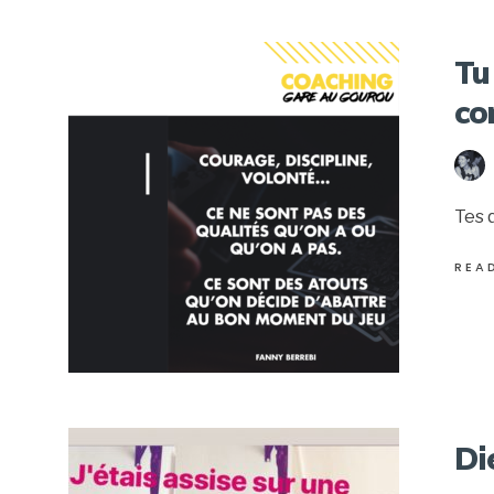
Tu
co
Tes 
REA
Di