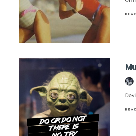
On n
REA
Mu
Devi
REA