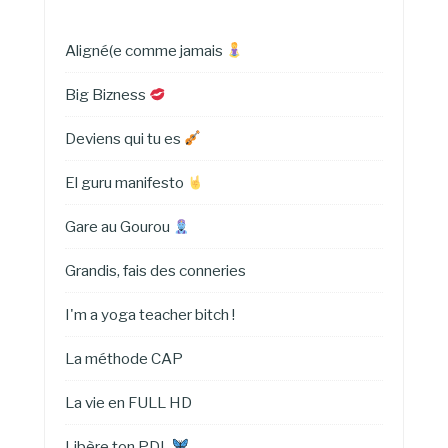
Aligné(e comme jamais
Big Bizness
Deviens qui tu es
El guru manifesto
Gare au Gourou
Grandis, fais des conneries
I'm a yoga teacher bitch !
La méthode CAP
La vie en FULL HD
Libère ton PDL