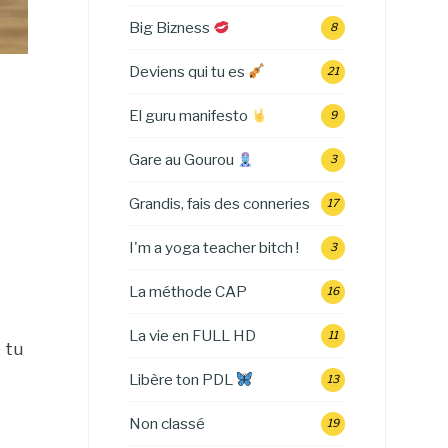
Big Bizness
8
Deviens qui tu es
21
El guru manifesto
9
Gare au Gourou
3
Grandis, fais des conneries
17
I'm a yoga teacher bitch !
3
La méthode CAP
16
La vie en FULL HD
11
 tu
Libère ton PDL
13
Non classé
19