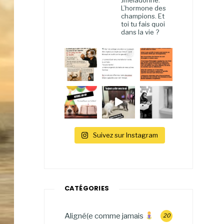
Jmeladonne.
L’hormone des
champions. Et
toi tu fais quoi
dans la vie ?
Suivez sur Instagram
CATÉGORIES
Aligné(e comme jamais
20