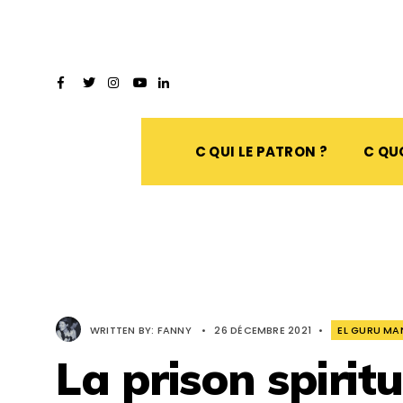
C QUI LE PATRON ?
C QUO
WRITTEN BY:
FANNY
•
26 DÉCEMBRE 2021
•
EL GURU MA
La prison spiritu