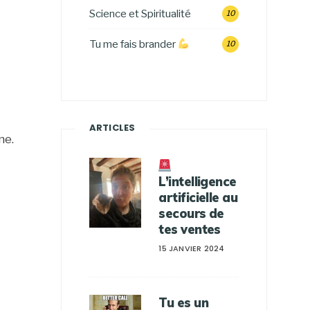
Science et Spiritualité
10
Tu me fais brander
10
ARTICLES
ne.
L’intelligence
artificielle au
secours de
tes ventes
15 JANVIER 2024
Tu es un