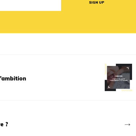
l’ambition
→
e ?