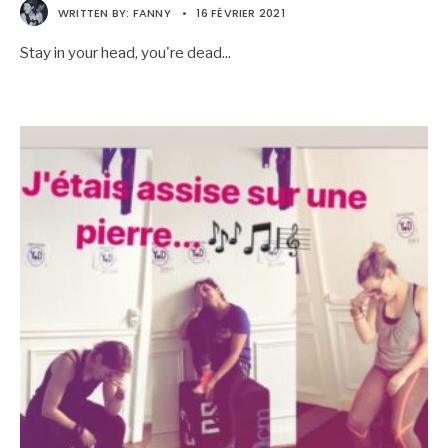
WRITTEN BY:
FANNY
•
16 FÉVRIER 2021
Stay in your head, you're dead
...