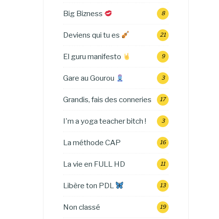
Big Bizness
8
Deviens qui tu es
21
El guru manifesto
9
Gare au Gourou
3
Grandis, fais des conneries
17
I'm a yoga teacher bitch !
3
La méthode CAP
16
La vie en FULL HD
11
Libère ton PDL
13
Non classé
19