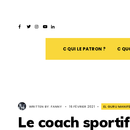
C QUI LE PATRON ?
C QUO
WRITTEN BY:
FANNY
•
16 FÉVRIER 2021
•
EL GURU MANI
Le coach sportif