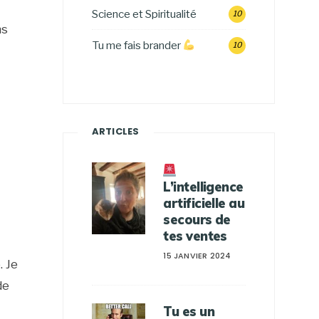
Science et Spiritualité
10
ns
Tu me fais brander
10
ARTICLES
L’intelligence
artificielle au
secours de
tes ventes
15 JANVIER 2024
. Je
de
Tu es un