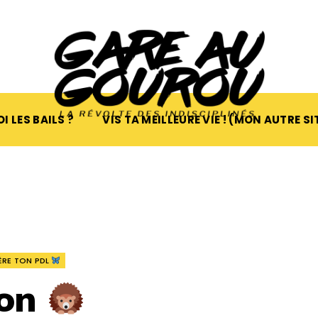
I LES BAILS ?
VIS TA MEILLEURE VIE ! (MON AUTRE SI
BÈRE TON PDL
son