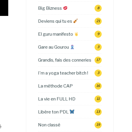
Big Bizness
8
Deviens qui tu es
21
El guru manifesto
9
Gare au Gourou
3
Grandis, fais des conneries
17
I'm a yoga teacher bitch !
3
La méthode CAP
16
La vie en FULL HD
11
Libère ton PDL
13
Non classé
19
é