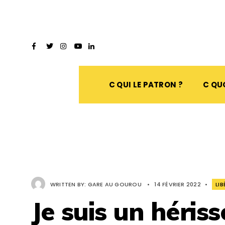
C QUI LE PATRON ?
C QUO
WRITTEN BY:
GARE AU GOUROU
•
14 FÉVRIER 2022
•
LI
Je suis un héris