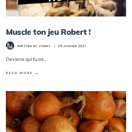
Muscle ton jeu Robert !
WRITTEN BY:
FANNY
•
29 JANVIER 2021
Deviens qui tu es
...
→
READ MORE