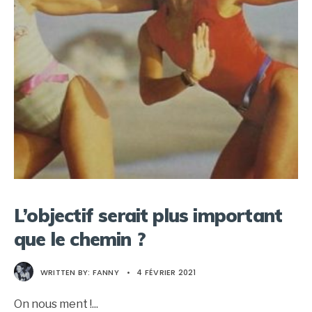
L’objectif serait plus important
que le chemin ?
WRITTEN BY:
FANNY
•
4 FÉVRIER 2021
On nous ment !
...