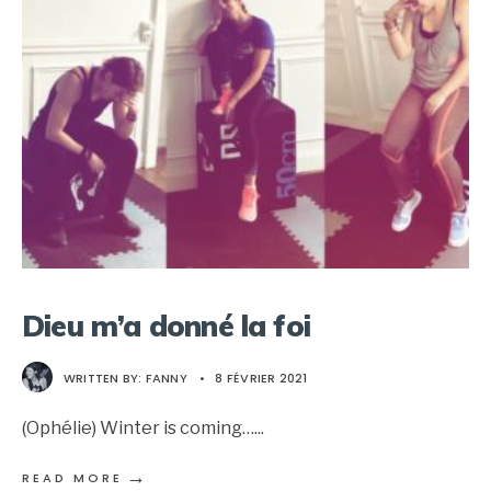
Dieu m’a donné la foi
WRITTEN BY:
FANNY
•
8 FÉVRIER 2021
(Ophélie) Winter is coming…
...
→
READ MORE