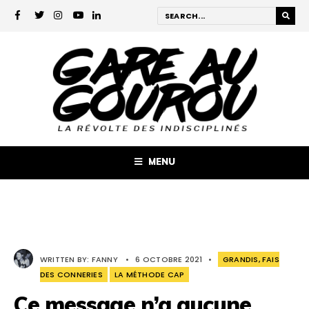
MENU
WRITTEN BY:
FANNY
•
6 OCTOBRE 2021
•
GRANDIS, FAIS
DES CONNERIES
LA MÉTHODE CAP
Ce message n’a aucune