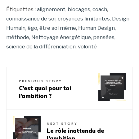
Étiquettes :
alignement
,
blocages
,
coach
,
connaissance de soi
,
croyances limitantes
,
Design
Humain
,
égo
,
être soi même
,
Human Design
,
méthode
,
Nettoyage énergétique
,
pensées
,
science de la différenciation
,
volonté
PREVIOUS STORY
C’est quoi pour toi
l’ambition ?
NEXT STORY
Le rôle inattendu de
l’ambition