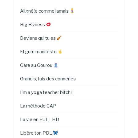
Aligné(e comme jamais
Big Bizness
Deviens qui tu es
El guru manifesto
Gare au Gourou
Grandis, fais des conneries
I'm a yoga teacher bitch !
La méthode CAP
La vie en FULL HD
Libère ton PDL